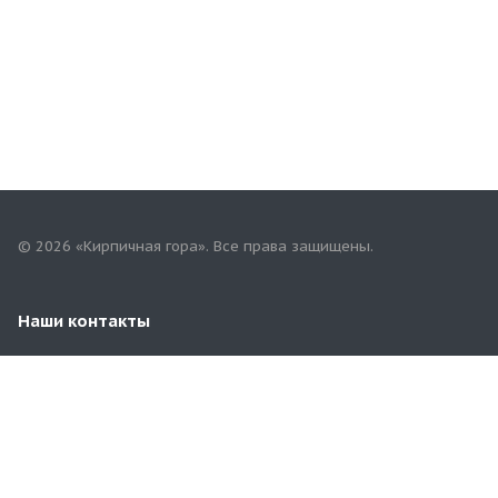
© 2026 «Кирпичная гора». Все права защищены.
Наши контакты
+7(958)268-82-02
74kirpichgora@mail.ru
г. Челябинск, Бродокалмакский тракт 3/4
(ориентир-напротив Челябинского