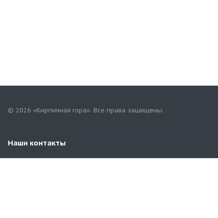
© 2026 «Кирпичная гора». Все права защищены.
Наши контакты
+7(958)268-82-02
74kirpichgora@mail.ru
г. Челябинск, Бродокалмакский тракт 3/4
(ориентир-напротив Челябинского