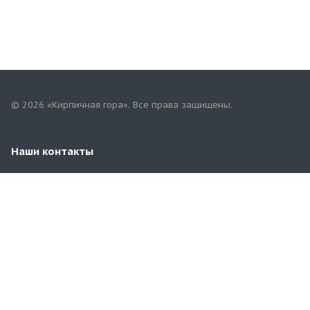
© 2026 «Кирпичная гора». Все права защищены.
Наши контакты
+7(958)268-82-02
74kirpichgora@mail.ru
г. Челябинск, Бродокалмакский тракт 3/4
(ориентир-напротив Челябинского
Компрессорного Завода)