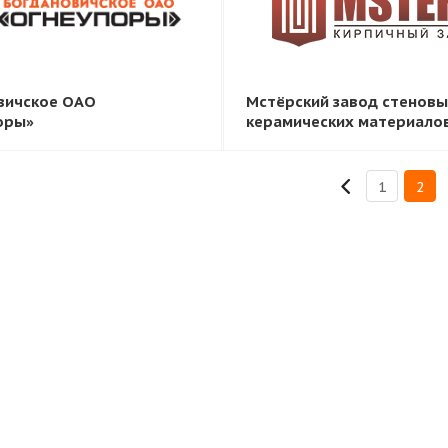
вичское ОАО
Мстёрский завод стенов
оры»
керамических материало
1
2